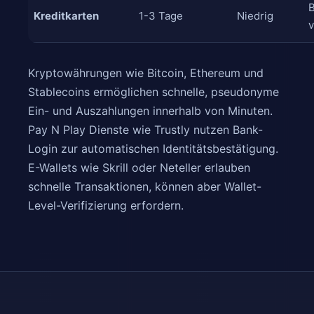
Kreditkarten
1-3 Tage
Niedrig
v
Kryptowährungen wie Bitcoin, Ethereum und
Stablecoins ermöglichen schnelle, pseudonyme
Ein- und Auszahlungen innerhalb von Minuten.
Pay N Play Dienste wie Trustly nutzen Bank-
Login zur automatischen Identitätsbestätigung.
E-Wallets wie Skrill oder Neteller erlauben
schnelle Transaktionen, können aber Wallet-
Level-Verifizierung erfordern.