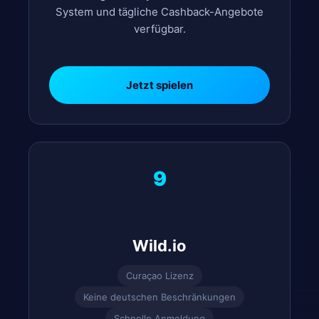
System und tägliche Cashback-Angebote
verfügbar.
Jetzt spielen
9
Wild.io
Curaçao Lizenz
Keine deutschen Beschränkungen
Schnelle Anmeldung