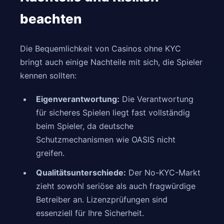
beachten
Die Bequemlichkeit von Casinos ohne KYC
bringt auch einige Nachteile mit sich, die Spieler
kennen sollten:
Eigenverantwortung:
Die Verantwortung
für sicheres Spielen liegt fast vollständig
beim Spieler, da deutsche
Schutzmechanismen wie OASIS nicht
greifen.
Qualitätsunterschiede:
Der No-KYC-Markt
zieht sowohl seriöse als auch fragwürdige
Betreiber an. Lizenzprüfungen sind
essenziell für Ihre Sicherheit.