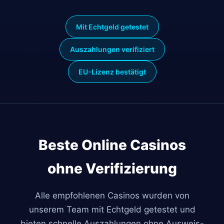
Mit Echtgeld getestet
Auszahlungen verifiziert
EU-Lizenz bestätigt
Beste Online Casinos
ohne Verifizierung
Alle empfohlenen Casinos wurden von
unserem Team mit Echtgeld getestet und
bieten schnelle Auszahlungen ohne Ausweis-