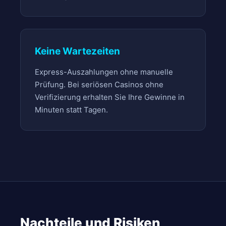
Keine Wartezeiten
Express-Auszahlungen ohne manuelle
Prüfung. Bei seriösen Casinos ohne
Verifizierung erhalten Sie Ihre Gewinne in
Minuten statt Tagen.
Nachteile und Risiken