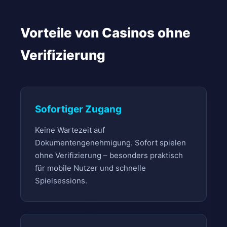
Vorteile von Casinos ohne
Verifizierung
Sofortiger Zugang
Keine Wartezeit auf
Dokumentengenehmigung. Sofort spielen
ohne Verifizierung – besonders praktisch
für mobile Nutzer und schnelle
Spielsessions.