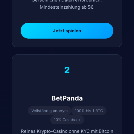
Mindesteinzahlung ab 5€.
Jetzt spielen
2
BetPanda
Vollständig anonym
100% bis 1 BTC
10% Cashback
Reines Krypto-Casino ohne KYC mit Bitcoin