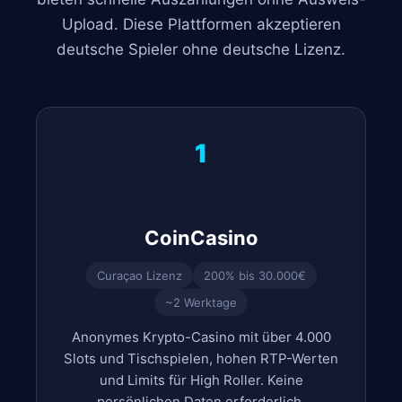
Upload. Diese Plattformen akzeptieren
deutsche Spieler ohne deutsche Lizenz.
1
CoinCasino
Curaçao Lizenz
200% bis 30.000€
~2 Werktage
Anonymes Krypto-Casino mit über 4.000
Slots und Tischspielen, hohen RTP-Werten
und Limits für High Roller. Keine
persönlichen Daten erforderlich,