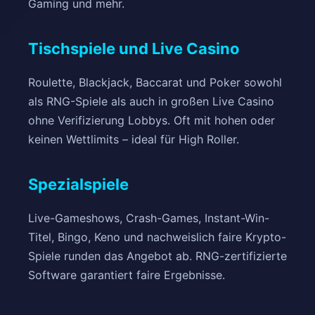
Gaming und mehr.
Tischspiele und Live Casino
Roulette, Blackjack, Baccarat und Poker sowohl
als RNG-Spiele als auch in großen Live Casino
ohne Verifizierung Lobbys. Oft mit hohen oder
keinen Wettlimits – ideal für High Roller.
Spezialspiele
Live-Gameshows, Crash-Games, Instant-Win-
Titel, Bingo, Keno und nachweislich faire Krypto-
Spiele runden das Angebot ab. RNG-zertifizierte
Software garantiert faire Ergebnisse.